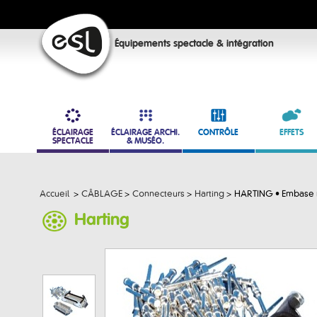
Équipements spectacle & intégration
ÉCLAIRAGE
ÉCLAIRAGE ARCHI.
CONTRÔLE
EFFETS
SPECTACLE
& MUSÉO.
Accueil
>
CÂBLAGE
>
Connecteurs
>
Harting
>
HARTING • Embase m
Harting