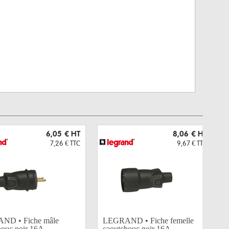
6,05 €
HT
8,06 €
HT
7,26 €
TTC
9,67 €
TTC
ND • Fiche mâle
LEGRAND • Fiche femelle
ouc noir 16A...
caoutchouc noir 16A...