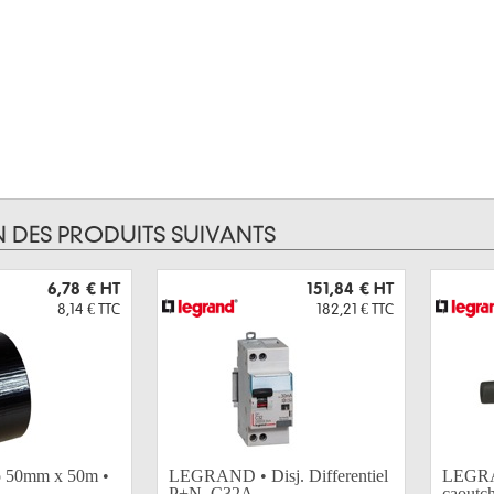
N DES PRODUITS SUIVANTS
6,78 €
HT
151,84 €
HT
8,14 €
TTC
182,21 €
TTC
co 50mm x 50m •
LEGRAND • Disj. Differentiel
LEGRA
P+N, C32A...
caoutch