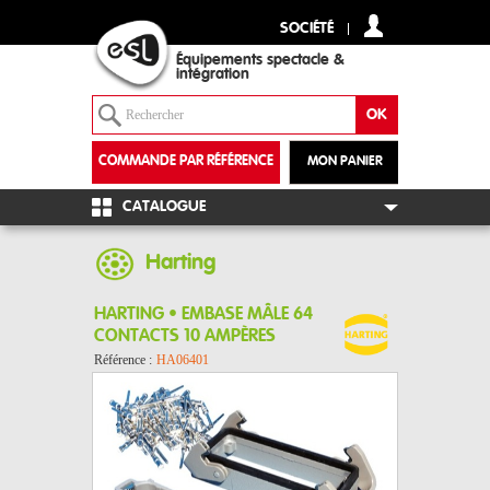
SOCIÉTÉ
Équipements spectacle &
intégration
COMMANDE PAR RÉFÉRENCE
MON PANIER
+
CATALOGUE
Harting
HARTING • EMBASE MÂLE 64
CONTACTS 10 AMPÈRES
Référence :
HA06401