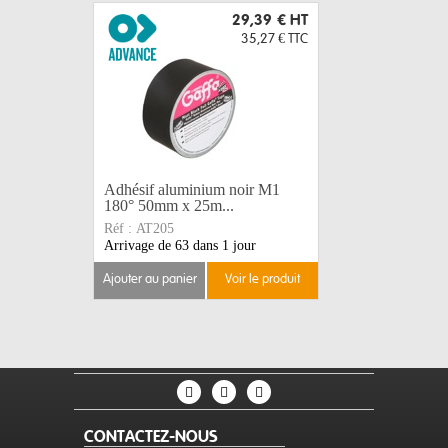
29,39 €
HT
35,27 €
TTC
Adhésif aluminium noir M1
Adhésif P
180° 50mm x 25m...
tapis de d
Réf :
AT205
Réf :
AT50
Arrivage de 63 dans 1 jour
Disponible
ajouter au panier
voir le produit
ajouter au 
CONTACTEZ-NOUS