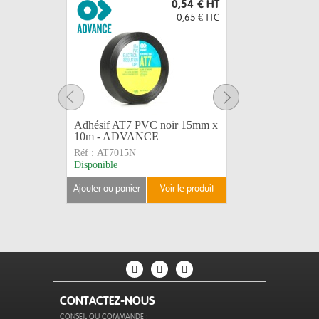
0,54 €
HT
0,65 €
TTC
Adhésif AT7 PVC noir 15mm x
ADVANCE
10m - ADVANCE
PVC blanc
Réf :
AT7015N
Réf :
AT70
Disponible
Disponible
ajouter au panier
voir le produit
ajouter au 
CONTACTEZ-NOUS
CONSEIL OU COMMANDE :