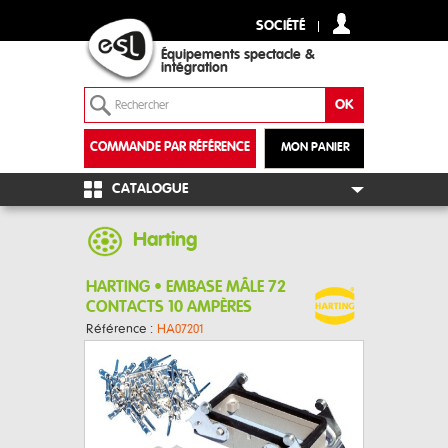
SOCIÉTÉ
Équipements spectacle &
intégration
COMMANDE PAR RÉFÉRENCE
MON PANIER
+
CATALOGUE
Harting
HARTING • EMBASE MÂLE 72
CONTACTS 10 AMPÈRES
Référence :
HA07201