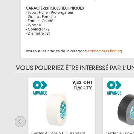
CARACTÉRISTIQUES TECHNIQUES
- Type : Fiche - Prolongateur
- Genre : Femelle
- Forme : Coudé
- Type : 10
- Contacts : 72
- Diametre : 21
Voir tous les articles de la catégorie
connecteurs harting
VOUS POURRIEZ ÊTRE INTERESSÉ PAR L’U
9,83 €
HT
11,80 €
TTC
Gaffer ADVANCE standard
Gaffer ADVAN