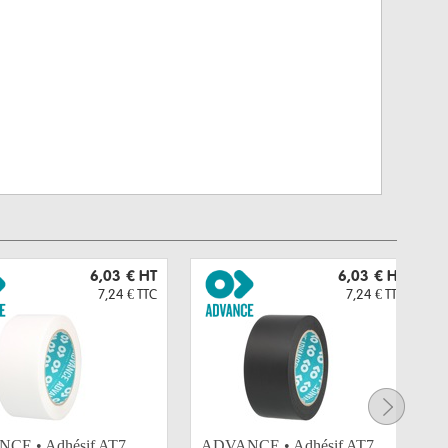
6,03 €
HT
6,03 €
HT
7,24 €
TTC
7,24 €
TTC
CE • Adhésif AT7
ADVANCE • Adhésif AT7