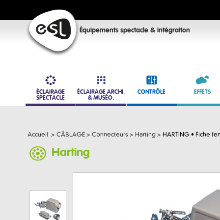
Équipements spectacle & intégration
ÉCLAIRAGE
ÉCLAIRAGE ARCHI.
CONTRÔLE
EFFETS
SPECTACLE
& MUSÉO.
Accueil
>
CÂBLAGE
>
Connecteurs
>
Harting
>
HARTING • Fiche fe
Harting