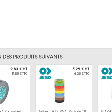
N DES PRODUITS SUIVANTS
9,83 €
HT
5,29 €
HT
11,80 €
TTC
6,35 €
TTC
CE standard
Adhésif AT7 PVC Pack de 10
ADVAN