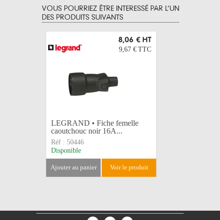
VOUS POURRIEZ ÊTRE INTERESSÉ PAR L’UN
DES PRODUITS SUIVANTS
8,06 €
HT
9,67 €
TTC
LEGRAND • Fiche femelle
LEGRAND 
caoutchouc noir 16A...
caoutcho
Réf :
50446
Réf :
5055
Disponible
Disponible
ajouter au panier
voir le produit
ajouter au 