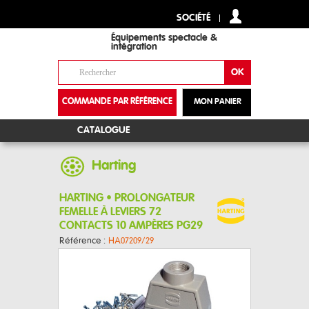
SOCIÉTÉ
Équipements spectacle &
intégration
COMMANDE PAR RÉFÉRENCE
MON PANIER
+
CATALOGUE
Harting
HARTING • PROLONGATEUR
FEMELLE À LEVIERS 72
CONTACTS 10 AMPÈRES PG29
Référence :
HA07209/29