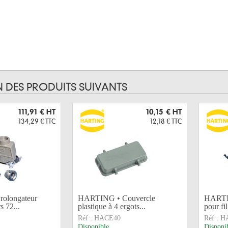
N DES PRODUITS SUIVANTS
111,91 €
HT
10,15 €
HT
134,29 €
TTC
12,18 €
TTC
olongateur
HARTING • Couvercle
HARTIN
s 72...
plastique à 4 ergots...
pour fil
Réf :
HACE40
Réf :
H
Disponible
Disponi