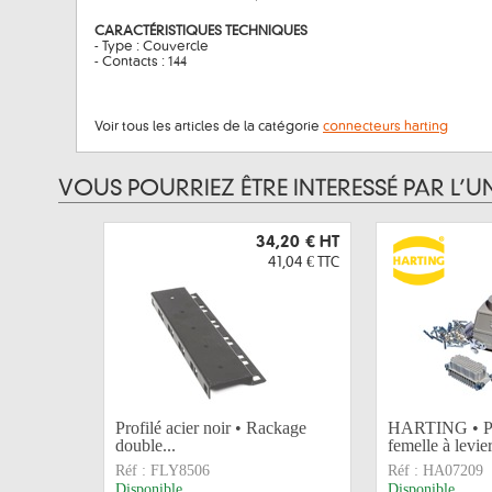
CARACTÉRISTIQUES TECHNIQUES
- Type : Couvercle
- Contacts : 144
Voir tous les articles de la catégorie
connecteurs harting
VOUS POURRIEZ ÊTRE INTERESSÉ PAR L’U
34,20 €
HT
41,04 €
TTC
Profilé acier noir • Rackage
HARTING • Pr
double...
femelle à levier
Réf :
FLY8506
Réf :
HA07209
Disponible
Disponible