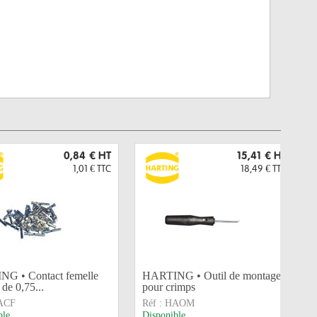
0,84 €
HT
15,41 €
HT
1,01 €
TTC
18,49 €
TTC
G • Contact femelle
HARTING • Outil de montage
 de 0,75...
pour crimps
ACF
Réf :
HAOM
ble
Disponible