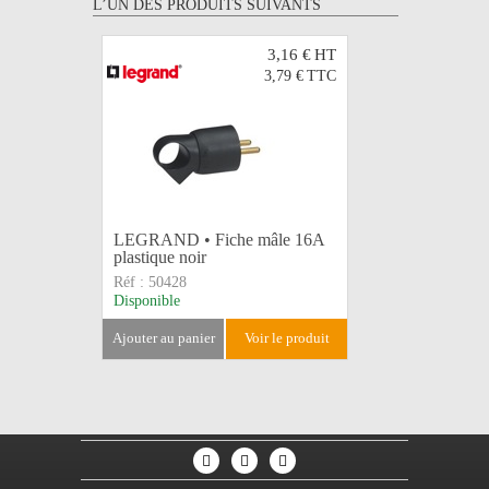
L’UN DES PRODUITS SUIVANTS
3,16 €
HT
3,79 €
TTC
LEGRAND • Fiche mâle 16A
LEGRAND
plastique noir
caoutchou
Réf :
50428
Réf :
5044
Disponible
Disponible
ajouter au panier
voir le produit
ajouter au 