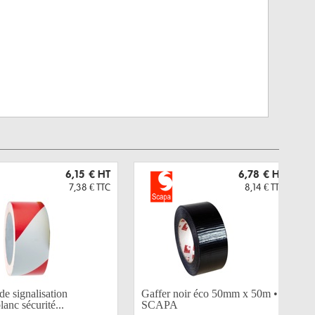
6,15 €
HT
6,78 €
HT
7,38 €
TTC
8,14 €
TTC
e signalisation
Gaffer noir éco 50mm x 50m •
lanc sécurité...
SCAPA