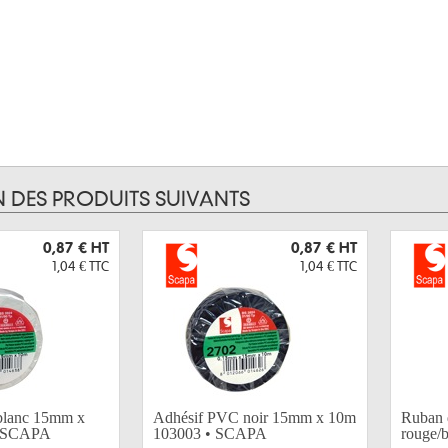
N DES PRODUITS SUIVANTS
0,87 €
HT
0,87 €
HT
1,04 €
TTC
1,04 €
TTC
blanc 15mm x
Adhésif PVC noir 15mm x 10m
Ruban d
• SCAPA
103003 • SCAPA
rouge/b