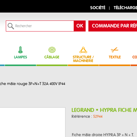
SOCIÉTÉ
TÉLÉCHARG
COMMANDE PAR RÉF
LAMPES
CÂBLAGE
STRUCTURE /
TEXTILE
CO
MACHINERIE
he mâle rouge 3P+N+T 32A 400V IP44
LEGRAND • HYPRA FICHE 
Référence :
52944
Fiche mâle droite HYPRA 3P + N + T.