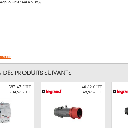
 égal ou inferieur à 30 mA.
entation
N DES PRODUITS SUIVANTS
587,47 €
HT
40,82 €
HT
704,96 €
TTC
48,98 €
TTC