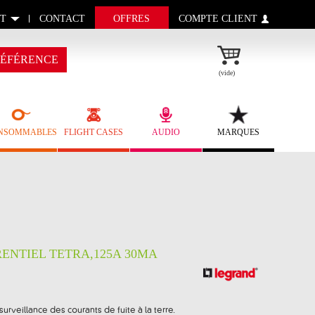
T
CONTACT
OFFRES
COMPTE CLIENT
ÉFÉRENCE
(vide)
NSOMMABLES
FLIGHT CASES
AUDIO
MARQUES
ENTIEL TETRA,125A 30MA
surveillance des courants de fuite à la terre.