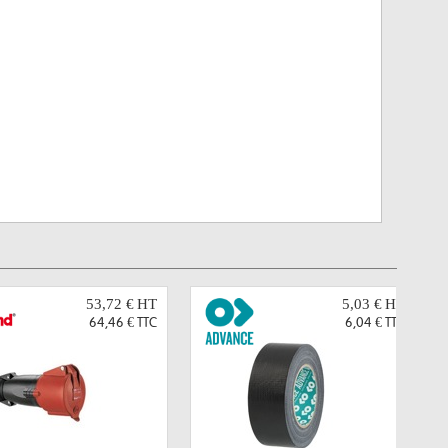
53,72 €
HT
5,03 €
HT
64,46 €
TTC
6,04 €
TTC