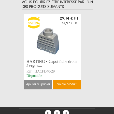
VOUS POURRIEZ ÊTRE INTERESSÉ PAR L’UN
DES PRODUITS SUIVANTS
29,14 €
HT
34,97 €
TTC
HARTING • Capot fiche droite
HARTING
à ergots...
prolongate
Réf :
HACFD40/29
Réf :
HACP
Disponible
Arrivage de
ajouter au panier
voir le produit
ajouter au 