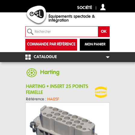
SOCIÉTÉ
Équipements spectacle &
intégration
COMMANDE PAR RÉFÉRENCE
MON PANIER
+
CATALOGUE
Harting
HARTING • INSERT 25 POINTS
FEMELLE
Référence :
HAI25F