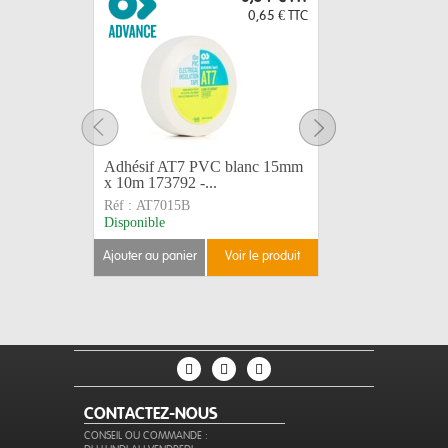
0,65 €
TTC
Adhésif AT7 PVC blanc 15mm
Adhésif 
x 10m 173792 -...
x 10m 173
Réf :
AT7015B
Réf :
AT70
Disponible
Disponible
ajouter au panier
voir le produit
ajouter au 
CONTACTEZ-NOUS
CONSEIL OU COMMANDE :