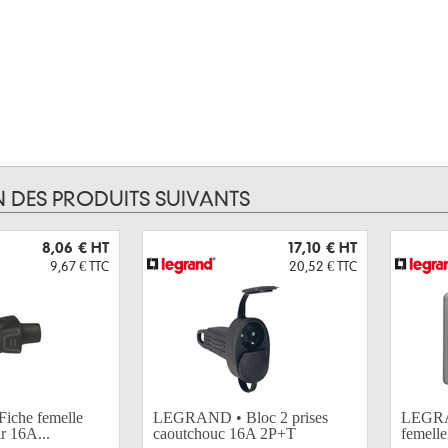
N DES PRODUITS SUIVANTS
8,06 €
HT
17,10 €
HT
9,67 €
TTC
20,52 €
TTC
che femelle
LEGRAND • Bloc 2 prises
LEGRA
r 16A...
caoutchouc 16A 2P+T
femell