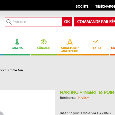
SOCIÉTÉ
TÉLÉCHARG
COMMANDE PAR RÉF
LAMPES
CÂBLAGE
STRUCTURE /
TEXTILE
CO
MACHINERIE
 points mâle 16A
HARTING • INSERT 16 POIN
Référence :
HAI16M
Insert 16 points mâle 16A HARTING