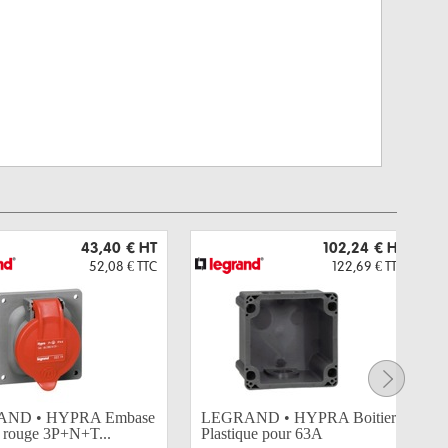
43,40 €
HT
102,24 €
HT
52,08 €
TTC
122,69 €
TTC
ND • HYPRA Embase
LEGRAND • HYPRA Boitier
e rouge 3P+N+T...
Plastique pour 63A