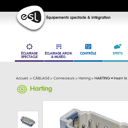
Équipements spectacle & intégration
ÉCLAIRAGE
ÉCLAIRAGE ARCHI.
CONTRÔLE
EFFETS
SPECTACLE
& MUSÉO.
Accueil
>
CÂBLAGE
>
Connecteurs
>
Harting
>
HARTING • Insert 16
Harting