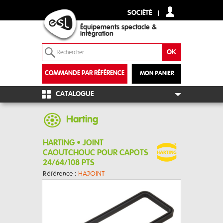
SOCIÉTÉ
Équipements spectacle &
intégration
COMMANDE PAR RÉFÉRENCE
MON PANIER
+
CATALOGUE
Harting
HARTING • JOINT
CAOUTCHOUC POUR CAPOTS
24/64/108 PTS
Référence :
HAJOINT