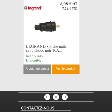
6,05 €
HT
7,26 €
TTC
LEGRAND • Fiche mâle
LEGRAND 
caoutchouc noir 16A...
caoutchou
Réf :
50445
Réf :
5044
Disponible
Disponible
ajouter au panier
voir le produit
ajouter au 
CONTACTEZ-NOUS