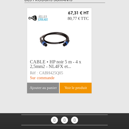
DES PRODUITS SUIVANTS
67,31 €
HT
80,77 €
TTC
CABLE • HP noir 5 m - 4 x
CABLE • 
2,5mm2 - NL4FX et...
2,5mm2 -
Réf :
CABH425Q05
Réf :
CAB
Sur commande
Sur comma
ajouter au panier
voir le produit
ajouter au 