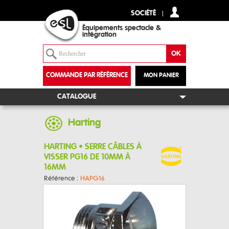
SOCIÉTÉ
Équipements spectacle &
intégration
COMMANDE PAR RÉFÉRENCE
MON PANIER
+
CATALOGUE
Harting
HARTING • SERRE CÂBLES À
VISSER PG16 DE 10MM À
16MM
Référence :
HAPG16