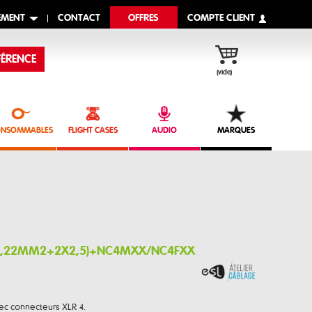
EMENT
CONTACT
OFFRES
COMPTE CLIENT
ÉRENCE
(vide)
NSOMMABLES
FLIGHT CASES
AUDIO
MARQUES
X0,22MM2+2X2,5)+NC4MXX/NC4FXX
ec connecteurs XLR 4.