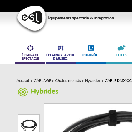
Équipements spectacle & intégration
ÉCLAIRAGE
ÉCLAIRAGE ARCHI.
CONTRÔLE
EFFETS
SPECTACLE
& MUSÉO.
Accueil
>
CÂBLAGE
>
Câbles montés
>
Hybrides
>
CABLE DMX CC 
Hybrides