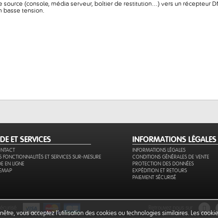
e source (console, média serveur, boîtier de restitution…) vers un récepteur 
n basse tension.
IDE ET SERVICES
INFORMATIONS LÉGALES
NTACT
INFORMATIONS LÉGALES
S FONCTIONNALITÉS ET SERVICES SUR-MESURE
CONDITIONS GÉNÉRALES DE VENTE
DE EN LIGNE
PROTECTION DES DONNÉES
TEMAP
EXPÉDITION ET RETOURS
PAIEMENT SÉCURISÉ
sécurisé
retrouvez nous sur
être, vous acceptez l’utilisation des cookies ou technologies similaires. Les cook