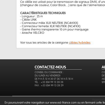
Ce câble est utilisé pour la transmission de signaux DMX, d’un
(changeur de couleur, Color Block…) ainsi que de l’alimentatio
CARACTÉRISTIQUES TECHNIQUES
- Longueur : 25 m
- Câble LINK
- Connecteur mâle XLR NEUTRIK (NC4MXX)
- Connecteur femelle XLR NEUTRIK (NC4FXX)
- Gaine thermo transparente 10 cm pour marquage
- Attache VELCRO
Voir tous les articles de la catégorie
câbles hybrides
CONTACTEZ-NOUS
A
CONSEIL OU COMMANDE :
CO
DU LUNDI AU VENDREDI
DE
DE 9 H À 12 H 30 ET DE 14 H À 18 H
AI
TÉL. : +33 (0)4 99 13 28 28
SI
FAX : +33 (0)4 99 13 28 29
paiement 
En poursuivant votre navigation sur www.esl-france.com ou en fermant cette fen