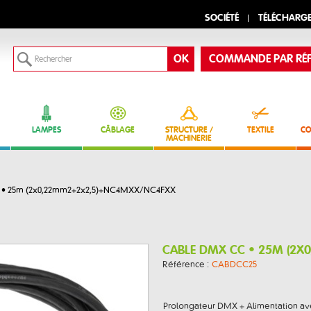
SOCIÉTÉ
TÉLÉCHARG
COMMANDE PAR RÉF
LAMPES
CÂBLAGE
STRUCTURE /
TEXTILE
CO
MACHINERIE
• 25m (2x0,22mm2+2x2,5)+NC4MXX/NC4FXX
CABLE DMX CC • 25M (2
Référence :
CABDCC25
Prolongateur DMX + Alimentation av