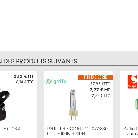
N DES PRODUITS SUIVANTS
5,15 €
HT
FIN DE SÉRIE
6,18 €
TTC
27,96 €TTC
2,27 €
HT
2,72 €
TTC
 • Ø 23 à
PHILIPS • CDM-T 150W/830
Adhési
G12 3000K 9000H
assorti