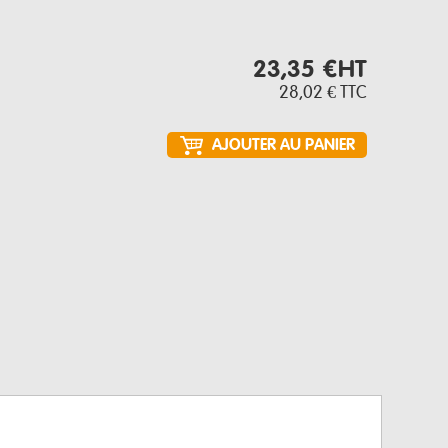
23,35 €
HT
28,02 €
TTC