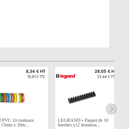
8,34 €
HT
28,05 €
HT
10,01 €
TTC
33,66 €
TTC
f PVC 10 rouleaux
LEGRAND • Paquet de 10
s 15mm x 10m...
barettes x12 dominos...