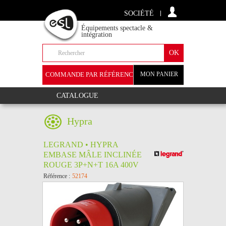
SOCIÉTÉ
Équipements spectacle &
intégration
COMMANDE PAR RÉFÉRENCE
MON PANIER
+
CATALOGUE
Hypra
LEGRAND • HYPRA
EMBASE MÂLE INCLINÉE
ROUGE 3P+N+T 16A 400V
Référence :
52174