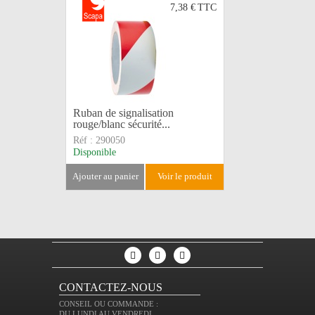
7,38 €
TTC
Ruban de signalisation
Gaffer no
rouge/blanc sécurité...
SCAPA
Réf :
290050
Réf :
3161
Disponible
Disponible
ajouter au panier
voir le produit
ajouter au 
CONTACTEZ-NOUS
CONSEIL OU COMMANDE :
DU LUNDI AU VENDREDI