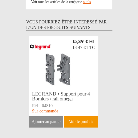
Voir tous les articles de la catégorie
outils
VOUS POURRIEZ ÊTRE INTERESSÉ PAR
L’UN DES PRODUITS SUIVANTS
15,39 €
HT
18,47 €
TTC
LEGRAND • Support pour 4
PINCE M
Borniers / rail omega
28mm
Réf :
04810
Réf :
162
Sur commande
Disponible
ajouter au panier
voir le produit
ajouter au 