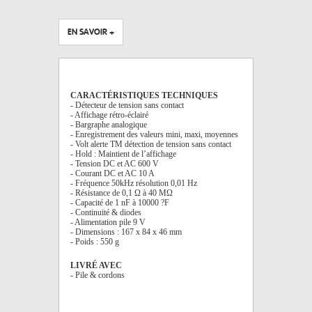
EN SAVOIR +
CARACTÉRISTIQUES TECHNIQUES
- Détecteur de tension sans contact
- Affichage rétro-éclairé
- Bargraphe analogique
- Enregistrement des valeurs mini, maxi, moyennes
- Volt alerte TM détection de tension sans contact
- Hold : Maintient de l’affichage
- Tension DC et AC 600 V
- Courant DC et AC 10 A
- Fréquence 50kHz résolution 0,01 Hz
- Résistance de 0,1 Ω à 40 MΩ
- Capacité de 1 nF à 10000 ?F
- Continuité & diodes
- Alimentation pile 9 V
- Dimensions : 167 x 84 x 46 mm
- Poids : 550 g
LIVRÉ AVEC
- Pile & cordons