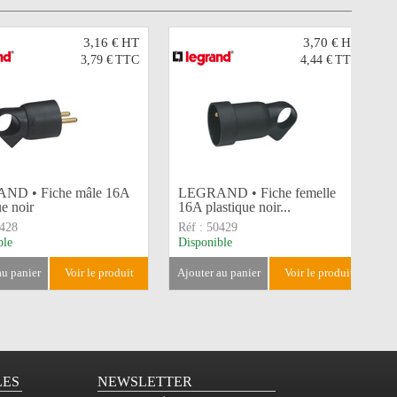
3,16 €
HT
3,70 €
HT
3,79 €
TTC
4,44 €
TTC
ND • Fiche mâle 16A
LEGRAND • Fiche femelle
ue noir
16A plastique noir...
428
Réf :
50429
ble
Disponible
 au panier
voir le produit
ajouter au panier
voir le produit
LES
NEWSLETTER