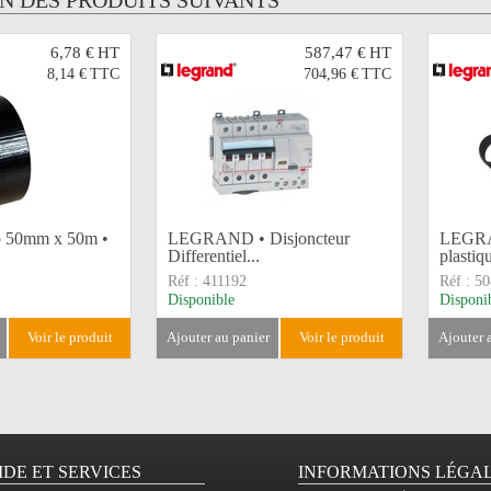
UN DES PRODUITS SUIVANTS
6,78 €
HT
587,47 €
HT
8,14 €
TTC
704,96 €
TTC
co 50mm x 50m •
LEGRAND • Disjoncteur
LEGRA
Differentiel...
plastiq
Réf :
411192
Réf :
50
Disponible
Disponi
voir le produit
ajouter au panier
voir le produit
ajouter
IDE ET SERVICES
INFORMATIONS LÉGA