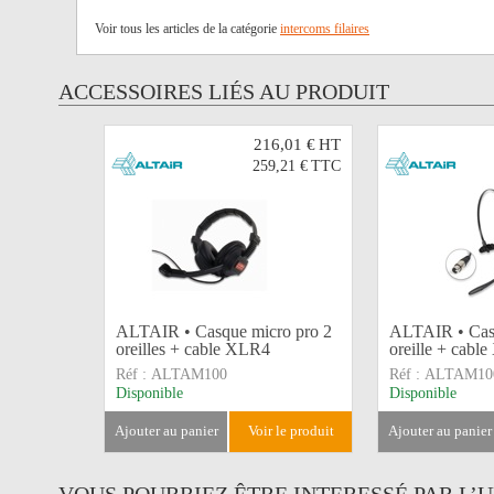
Voir tous les articles de la catégorie
intercoms filaires
ACCESSOIRES LIÉS AU PRODUIT
216,01 €
HT
259,21 €
TTC
ALTAIR • Casque micro pro 2
ALTAIR • Cas
oreilles + cable XLR4
oreille + cabl
Réf :
ALTAM100
Réf :
ALTAM10
Disponible
Disponible
ajouter au panier
voir le produit
ajouter au panier