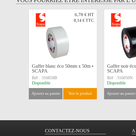
VOUS POURRIEZ ÊTRE INTERESSÉ PAR L’
6,78 €
HT
8,14 €
TTC
Gaffer blanc éco 50mm x 50m •
Gaffer noir é
SCAPA
SCAPA
Réf :
316050B
Réf :
316050N
Disponible
Disponible
ajouter au panier
voir le produit
ajouter au panier
CONTACTEZ-NOUS
A