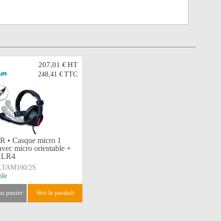
207,01 €
HT
248,41 €
TTC
 • Casque micro 1
 avec micro orientable +
XLR4
LTAM100/2S
ble
 au panier
voir le produit