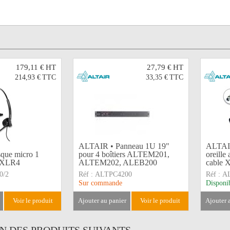
179,11 €
HT
27,79 €
HT
214,93 €
TTC
33,35 €
TTC
ALTAIR • Panneau 1U 19"
ALTAIR
que micro 1
pour 4 boîtiers ALTEM201,
oreille
e XLR4
ALTEM202, ALEB200
cable 
0/2
Réf :
ALTPC4200
Réf :
A
Sur commande
Disponi
voir le produit
ajouter au panier
voir le produit
ajouter