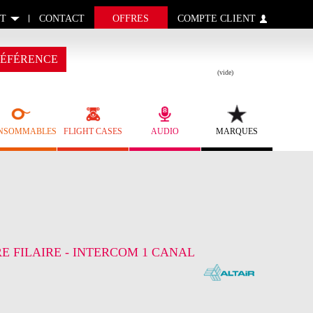
T
CONTACT
OFFRES
COMPTE CLIENT
ÉFÉRENCE
(vide)
NSOMMABLES
FLIGHT CASES
AUDIO
MARQUES
RE FILAIRE - INTERCOM 1 CANAL