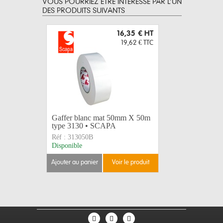
VOUS POURRIEZ ÊTRE INTERESSÉ PAR L’UN
DES PRODUITS SUIVANTS
16,35 €
HT
19,62 €
TTC
Gaffer blanc mat 50mm X 50m
Gaffer n
type 3130 • SCAPA
type 313
Réf :
313050B
Réf :
3130
Disponible
Disponible
ajouter au panier
voir le produit
ajouter au 