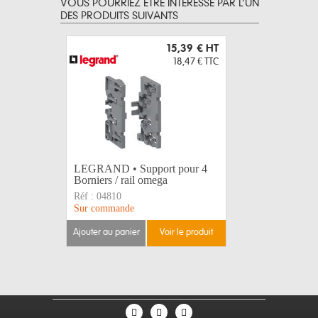
VOUS POURRIEZ ÊTRE INTERESSÉ PAR L’UN
DES PRODUITS SUIVANTS
15,39 €
HT
18,47 €
TTC
LEGRAND • Support pour 4
LEGRAND 
Borniers / rail omega
Emission
Réf :
04810
Réf :
4062
Sur commande
Disponible
ajouter au panier
voir le produit
ajouter au 