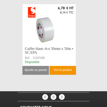
6,78 €
HT
8,14 €
TTC
Gaffer blanc éco 50mm x 50m •
Gaffer no
SCAPA
SCAPA
Réf :
316050B
Réf :
3160
Disponible
Disponible
ajouter au panier
voir le produit
ajouter au 