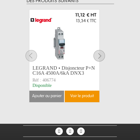
DES PRODUITS SUIVANTS
11,12 €
HT
13,34 €
TTC
LEGRAND • Disjoncteur P+N
PINCE M
C16A 4500A/6kA DNX3
28mm
Réf :
406774
Réf :
162
Disponible
Disponible
ajouter au panier
voir le produit
ajouter au 