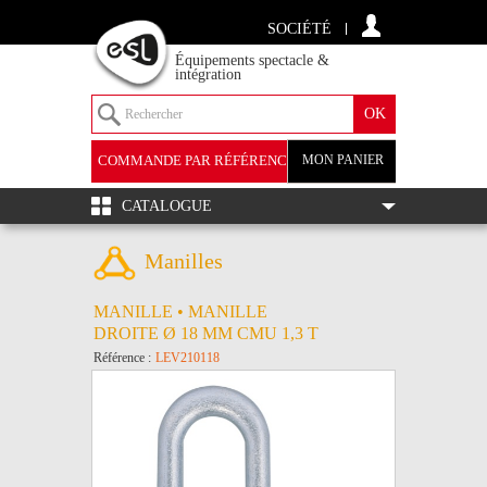
SOCIÉTÉ
Équipements spectacle &
intégration
COMMANDE PAR RÉFÉRENCE
MON PANIER
+
CATALOGUE
Manilles
MANILLE • MANILLE
DROITE Ø 18 MM CMU 1,3 T
Référence :
LEV210118