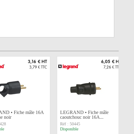
3,16 €
HT
6,05 €
HT
3,79 €
TTC
7,26 €
TTC
ND • Fiche mâle 16A
LEGRAND • Fiche mâle
ue noir
caoutchouc noir 16A...
428
Réf :
50445
ble
Disponible