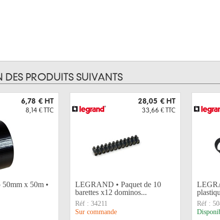
N DES PRODUITS SUIVANTS
6,78 €
HT
28,05 €
HT
8,14 €
TTC
33,66 €
TTC
co 50mm x 50m •
LEGRAND • Paquet de 10
LEGRA
barettes x12 dominos...
plastiq
Réf :
34211
Réf :
50
Sur commande
Disponi