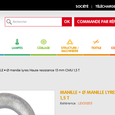
SOCIÉTÉ
TÉLÉCHARG
COMMANDE PAR RÉF
LAMPES
CÂBLAGE
STRUCTURE /
TEXTILE
CO
MACHINERIE
E • Ø manille lyres Haute resistance 13 mm CMU 1,5 T
MANILLE • Ø MANILLE LYR
1,5 T
Référence :
LEV210313