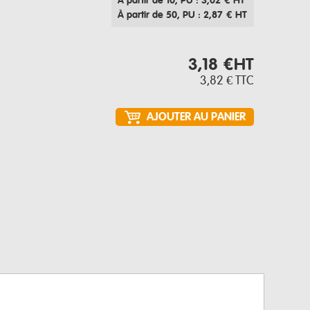
À partir de 10
, PU : 3,02 € HT
À partir de 50
, PU : 2,87 € HT
3,18 €
HT
3,82 €
TTC