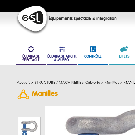
Équipements spectacle & intégration
ÉCLAIRAGE
ÉCLAIRAGE ARCHI.
CONTRÔLE
EFFETS
SPECTACLE
& MUSÉO.
Accueil
>
STRUCTURE / MACHINERIE
>
Câblerie
>
Manilles
>
MANILL
Manilles