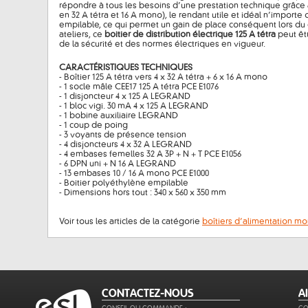
répondre à tous les besoins d’une prestation technique grâce 
en 32 A tétra et 16 A mono), le rendant utile et idéal n’importe 
empilable, ce qui permet un gain de place conséquent lors du
ateliers, ce
boitier de distribution électrique 125 A tétra
peut êtr
de la sécurité et des normes électriques en vigueur.
CARACTÉRISTIQUES TECHNIQUES
- Boîtier 125 A tétra vers 4 x 32 A tétra + 6 x 16 A mono
- 1 socle mâle CEE17 125 A tétra PCE E1076
- 1 disjoncteur 4 x 125 A LEGRAND
- 1 bloc vigi. 30 mA 4 x 125 A LEGRAND
- 1 bobine auxiliaire LEGRAND
- 1 coup de poing
- 3 voyants de présence tension
- 4 disjoncteurs 4 x 32 A LEGRAND
- 4 embases femelles 32 A 3P + N + T PCE E1056
- 6 DPN uni + N 16 A LEGRAND
- 13 embases 10 / 16 A mono PCE E1000
- Boitier polyéthylène empilable
- Dimensions hors tout : 340 x 560 x 350 mm
Voir tous les articles de la catégorie
boîtiers d’alimentation mo
CONTACTEZ-NOUS
A