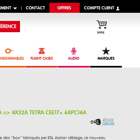
EMENT
CONTACT
OFFRES
COMPTE CLIENT
ÉRENCE
(vide)
NSOMMABLES
FLIGHT CASES
AUDIO
MARQUES
A => 4X32A TETRA CEE17+ 6XPC16A
e des "box" fabriqués par ESL Atelier câblage, ce nouveau