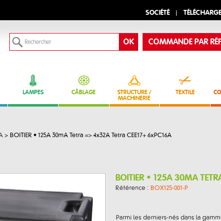
SOCIÉTÉ
TÉLÉCHARG
COMMANDE PAR RÉF
LAMPES
CÂBLAGE
STRUCTURE /
TEXTILE
CO
MACHINERIE
A
>
BOITIER • 125A 30mA Tetra => 4x32A Tetra CEE17+ 6xPC16A
BOITIER • 125A 30MA TETR
Référence :
BOX125-001-P
Parmi les derniers-nés dans la gamm