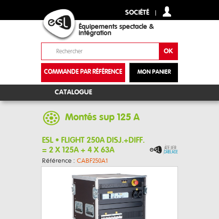
SOCIÉTÉ
Équipements spectacle &
intégration
COMMANDE PAR RÉFÉRENCE
MON PANIER
+
CATALOGUE
Montés sup 125 A
ESL • FLIGHT 250A DISJ.+DIFF.
= 2 X 125A + 4 X 63A
Référence :
CABF250A1