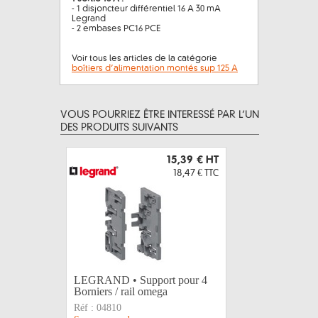
- 1 disjoncteur différentiel 16 A 30 mA
Legrand
- 2 embases PC16 PCE
Voir tous les articles de la catégorie
boîtiers d’alimentation montés sup 125 A
VOUS POURRIEZ ÊTRE INTERESSÉ PAR L’UN
DES PRODUITS SUIVANTS
15,39 €
HT
18,47 €
TTC
LEGRAND • Support pour 4
PINCE M
Borniers / rail omega
28mm
Réf :
04810
Réf :
162