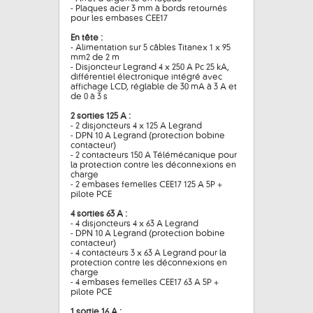
- Plaques acier 3 mm à bords retournés
pour les embases CEE17
En tête :
- Alimentation sur 5 câbles Titanex 1 x 95
mm2 de 2 m
- Disjoncteur Legrand 4 x 250 A Pc 25 kA,
différentiel électronique intégré avec
affichage LCD, réglable de 30 mA à 3 A et
de 0 à 3 s
2 sorties 125 A :
- 2 disjoncteurs 4 x 125 A Legrand
- DPN 10 A Legrand (protection bobine
contacteur)
- 2 contacteurs 150 A Télémécanique pour
la protection contre les déconnexions en
charge
- 2 embases femelles CEE17 125 A 5P +
pilote PCE
4 sorties 63 A :
- 4 disjoncteurs 4 x 63 A Legrand
- DPN 10 A Legrand (protection bobine
contacteur)
- 4 contacteurs 3 x 63 A Legrand pour la
protection contre les déconnexions en
charge
- 4 embases femelles CEE17 63 A 5P +
pilote PCE
1 sortie 16 A :