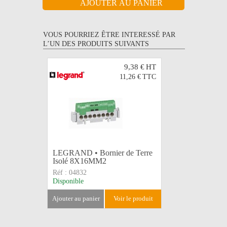
VOUS POURRIEZ ÊTRE INTERESSÉ PAR
L’UN DES PRODUITS SUIVANTS
9,38 €
HT
11,26 €
TTC
LEGRAND • Bornier de Terre
LEGRAND 
Isolé 8X16MM2
21X16+
Réf :
04832
Réf :
0483
Disponible
Disponible
ajouter au panier
voir le produit
ajouter au 