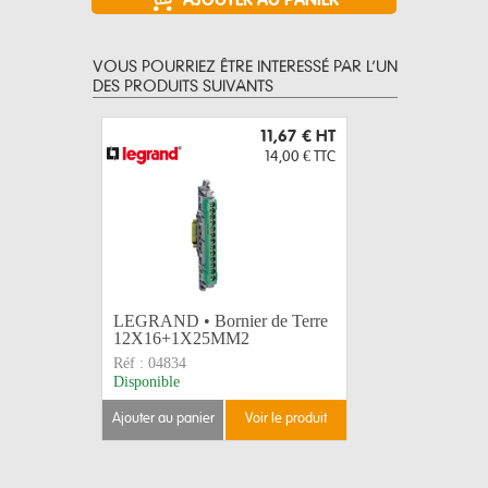
VOUS POURRIEZ ÊTRE INTERESSÉ PAR L’UN
DES PRODUITS SUIVANTS
11,67 €
HT
14,00 €
TTC
LEGRAND • Bornier de Terre
LEGRAND 
12X16+1X25MM2
C125A...
Réf :
04834
Réf :
4093
Disponible
Disponible
ajouter au panier
voir le produit
ajouter au 