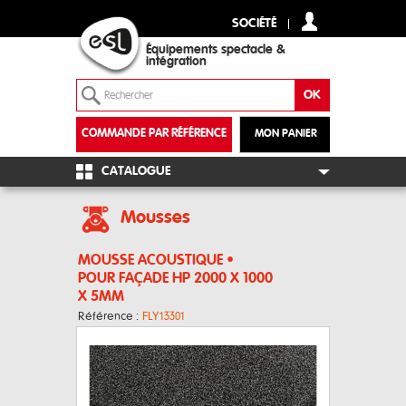
SOCIÉTÉ
Équipements spectacle &
intégration
COMMANDE PAR RÉFÉRENCE
MON PANIER
+
CATALOGUE
Mousses
MOUSSE ACOUSTIQUE •
POUR FAÇADE HP 2000 X 1000
X 5MM
Référence :
FLY13301