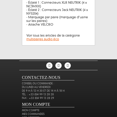
- Éclaté 1 : Connecteurs XLR NEUTRIK (4 x
NC3MXX)
- Éclaté 2 : Connecteurs Jack NEUTRIK (4 x
NYS204)
- Marquage par paire (marquage d’usine
sur les paires)
- Attache VELCRO
Voir tous les articles de la catégorie
multipaires audio éco
CONTACTEZ-NOUS
CONSEIL OU COMMANDE :
DU LUNDI AU VENDREDI
DE 9 H À 12 H 30 ET DE 14 H À 18 H
TÉL. : +33 (0)4 99 13 28 28
FAX : +33 (0)4 99 13 28 29
MON COMPTE
MON COMPTE
MES COMMANDES