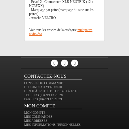
- Éclaté 2 : Connecteurs XLR NEUTRIK (12 x
NC3FXX)
- Marquage par paire (marquage d’usine sur les
paires)
- Attache VELCRO
Voir tous les articles de la catégorie
multipaires
audio éco
CONTACTEZ-NOUS
CONSEIL OU COMMANDE :
DU LUNDI AU VENDREDI
DE 9 H À 12 H 30 ET DE 14 H À 18 H
TÉL. : +33 (0)4 99 13 28 28
FAX : +33 (0)4 99 13 28 29
MON COMPTE
MON COMPTE
MES COMMANDES
MES ADRESSES
MES INFORMATIONS PERSONNELLES