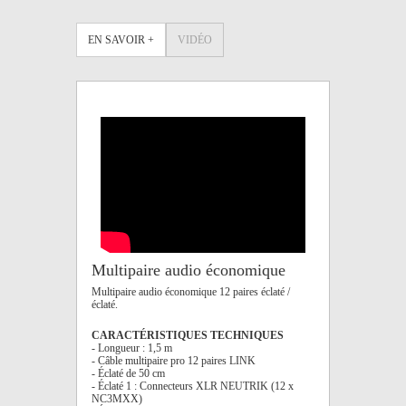
EN SAVOIR +
VIDÉO
Multipaire audio économique
Multipaire audio économique 12 paires éclaté /
éclaté.
CARACTÉRISTIQUES TECHNIQUES
- Longueur : 1,5 m
- Câble multipaire pro 12 paires LINK
- Éclaté de 50 cm
- Éclaté 1 : Connecteurs XLR NEUTRIK (12 x
NC3MXX)