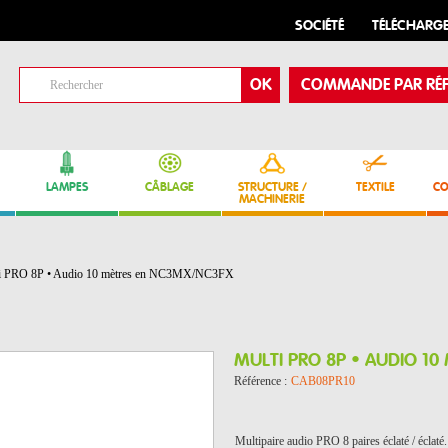
SOCIÉTÉ
TÉLÉCHARG
COMMANDE PAR RÉF
LAMPES
CÂBLAGE
STRUCTURE /
TEXTILE
CO
MACHINERIE
i PRO 8P • Audio 10 mètres en NC3MX/NC3FX
MULTI PRO 8P • AUDIO 1
Référence :
CAB08PR10
Multipaire audio PRO 8 paires éclaté / éclaté.