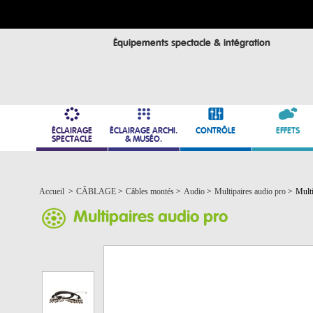
Équipements spectacle & intégration
ÉCLAIRAGE
ÉCLAIRAGE ARCHI.
CONTRÔLE
EFFETS
SPECTACLE
& MUSÉO.
Accueil
>
CÂBLAGE
>
Câbles montés
>
Audio
>
Multipaires audio pro
>
Mult
Multipaires audio pro