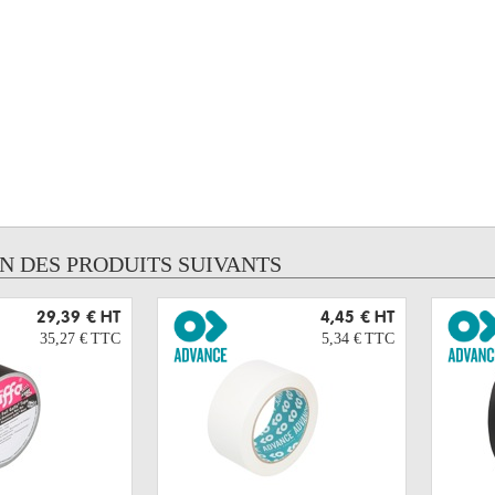
UN DES PRODUITS SUIVANTS
29,39 €
HT
4,45 €
HT
35,27 €
TTC
5,34 €
TTC