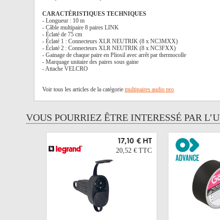
CARACTÉRISTIQUES TECHNIQUES
- Longueur : 10 m
- Câble multipaire 8 paires LINK
- Éclaté de 75 cm
- Éclaté 1 : Connecteurs XLR NEUTRIK (8 x NC3MXX)
- Éclaté 2 : Connecteurs XLR NEUTRIK (8 x NC3FXX)
- Gainage de chaque paire en Pliosil avec arrêt par thermocolle
- Marquage unitaire des paires sous gaine
- Attache VELCRO
Voir tous les articles de la catégorie
multipaires audio pro
VOUS POURRIEZ ÊTRE INTERESSÉ PAR L’
17,10 €
HT
20,52 €
TTC