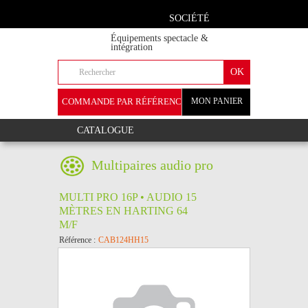
SOCIÉTÉ
Équipements spectacle &
intégration
COMMANDE PAR RÉFÉRENCE
MON PANIER
+
CATALOGUE
Multipaires audio pro
MULTI PRO 16P • AUDIO 15
MÈTRES EN HARTING 64
M/F
Référence :
CAB124HH15