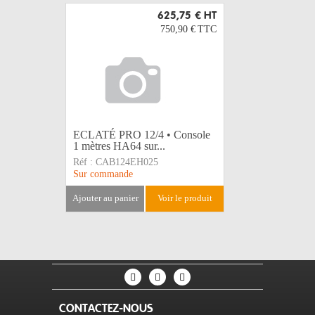
625,75 €
HT
750,90 €
TTC
ECLATÉ PRO 12/4 • Console
BOITIER 
1 mètres HA64 sur...
NC3Fx/8.
Réf :
CAB124EH025
Réf :
CAB
Sur commande
Sur comma
ajouter au panier
voir le produit
ajouter au 
CONTACTEZ-NOUS