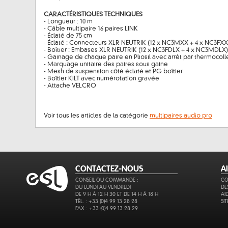
CARACTÉRISTIQUES TECHNIQUES
- Longueur : 10 m
- Câble multipaire 16 paires LINK
- Éclaté de 75 cm
- Éclaté : Connecteurs XLR NEUTRIK (12 x NC3MXX + 4 x NC3FXX
- Boîtier : Embases XLR NEUTRIK (12 x NC3FDLX + 4 x NC3MDLX)
- Gainage de chaque paire en Pliosil avec arrêt par thermocoll
- Marquage unitaire des paires sous gaine
- Mesh de suspension côté éclaté et PG boîtier
- Boîtier KILT avec numérotation gravée
- Attache VELCRO
Voir tous les articles de la catégorie
multipaires audio pro
CONTACTEZ-NOUS
A
CONSEIL OU COMMANDE :
CO
DU LUNDI AU VENDREDI
DE
DE 9 H À 12 H 30 ET DE 14 H À 18 H
AI
TÉL. : +33 (0)4 99 13 28 28
SI
FAX : +33 (0)4 99 13 28 29