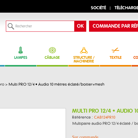
SOCIÉTÉ
TÉLÉCHARG
COMMANDE PAR RÉF
LAMPES
CÂBLAGE
STRUCTURE /
TEXTILE
CO
MACHINERIE
pro
>
Multi PRO 12/4 • Audio 10 mètres éclaté/boitier+mesh
MULTI PRO 12/4 • AUDIO 
Référence :
CAB124PR10
Multipaire audio PRO 12/4 éclaté / boî
Sur commande