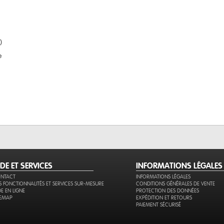
)
e
IDE ET SERVICES
INFORMATIONS LÉGALES
NTACT
INFORMATIONS LÉGALES
S FONCTIONNALITÉS ET SERVICES SUR-MESURE
CONDITIONS GÉNÉRALES DE VENTE
DE EN LIGNE
PROTECTION DES DONNÉES
TEMAP
EXPÉDITION ET RETOURS
PAIEMENT SÉCURISÉ