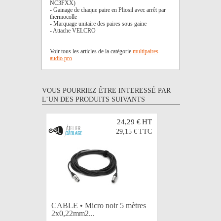
NC3FXX)
- Gainage de chaque paire en Pliosil avec arrêt par
thermocolle
- Marquage unitaire des paires sous gaine
- Attache VELCRO
Voir tous les articles de la catégorie
multipaires
audio pro
VOUS POURRIEZ ÊTRE INTERESSÉ PAR
L’UN DES PRODUITS SUIVANTS
24,29 €
HT
29,15 €
TTC
CABLE • Micro noir 5 mètres
CABLE • 
2x0,22mm2...
2x0,22mm