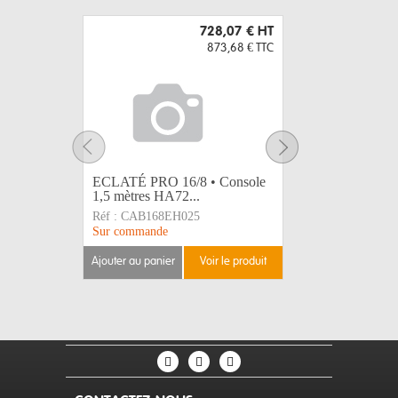
728,07 €
HT
873,68 €
TTC
ECLATÉ PRO 16/8 • Console
Multi PR
1,5 mètres HA72...
mètres en 
Réf :
CAB168EH025
Réf :
CAB
Sur commande
Sur comma
ajouter au panier
voir le produit
ajouter au 