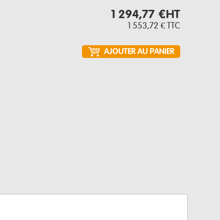
1 294,77 €
HT
1 553,72 €
TTC