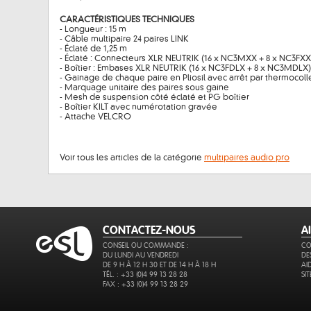
CARACTÉRISTIQUES TECHNIQUES
- Longueur : 15 m
- Câble multipaire 24 paires LINK
- Éclaté de 1,25 m
- Éclaté : Connecteurs XLR NEUTRIK (16 x NC3MXX + 8 x NC3FXX
- Boîtier : Embases XLR NEUTRIK (16 x NC3FDLX + 8 x NC3MDLX)
- Gainage de chaque paire en Pliosil avec arrêt par thermocoll
- Marquage unitaire des paires sous gaine
- Mesh de suspension côté éclaté et PG boîtier
- Boîtier KILT avec numérotation gravée
- Attache VELCRO
Voir tous les articles de la catégorie
multipaires audio pro
CONTACTEZ-NOUS
A
CONSEIL OU COMMANDE :
CO
DU LUNDI AU VENDREDI
DE
DE 9 H À 12 H 30 ET DE 14 H À 18 H
AI
TÉL. : +33 (0)4 99 13 28 28
SI
FAX : +33 (0)4 99 13 28 29