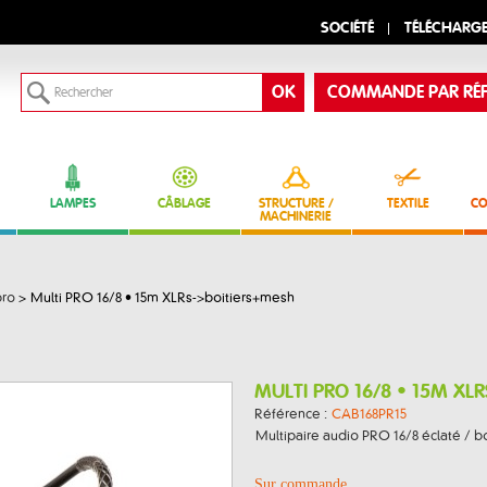
SOCIÉTÉ
TÉLÉCHARG
COMMANDE PAR RÉF
LAMPES
CÂBLAGE
STRUCTURE /
TEXTILE
CO
MACHINERIE
pro
>
Multi PRO 16/8 • 15m XLRs->boitiers+mesh
MULTI PRO 16/8 • 15M XL
Référence :
CAB168PR15
Multipaire audio PRO 16/8 éclaté / boî
Sur commande