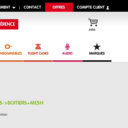
EMENT
CONTACT
OFFRES
COMPTE CLIENT
ÉRENCE
(vide)
NSOMMABLES
FLIGHT CASES
AUDIO
MARQUES
RS->BOITIERS+MESH
tier.