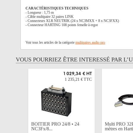
CARACTÉRISTIQUES TECHNIQUES
- Longueur : 1,75 m
- Câble multipaire 32 paires LINK
- Connecteurs XLR NEUTRIK (24 x NC3MXX + 8 x NC3FXX)
- Connecteur HARTING 108 points femelle à ergot
Voir tous les articles de la catégorie
multipaires audio pro
VOUS POURRIEZ ÊTRE INTERESSÉ PAR L’
1 029,34 €
HT
1 235,21 €
TTC
BOITIER PRO 24/8 • 24
Multi PRO 32P
NC3Fx/8...
mètres en Harti