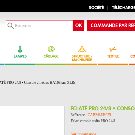
SOCIÉTÉ
TÉLÉCHARG
COMMANDE PAR RÉF
LAMPES
CÂBLAGE
STRUCTURE /
TEXTILE
CO
MACHINERIE
TÉ PRO 24/8 • Console 2 mètres HA108 sur XLRs
ECLATÉ PRO 24/8 • CONSO
Référence :
CAB248EH025
Éclaté console audio PRO 24/8.
Sur commande