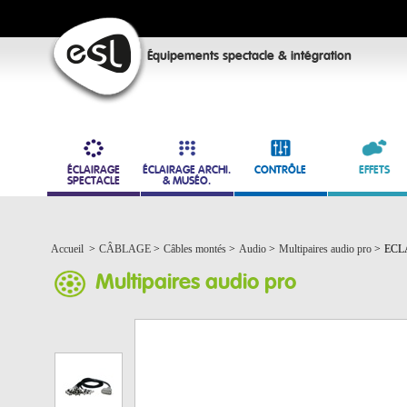
Équipements spectacle & intégration
ÉCLAIRAGE
ÉCLAIRAGE ARCHI.
CONTRÔLE
EFFETS
SPECTACLE
& MUSÉO.
Accueil
>
CÂBLAGE
>
Câbles montés
>
Audio
>
Multipaires audio pro
>
ECLA
Multipaires audio pro