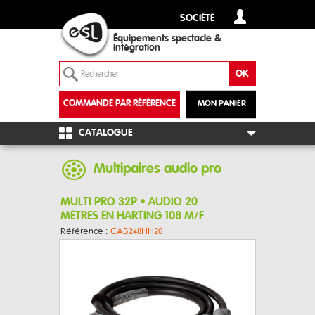
SOCIÉTÉ
Équipements spectacle &
intégration
COMMANDE PAR RÉFÉRENCE
MON PANIER
+
CATALOGUE
Multipaires audio pro
MULTI PRO 32P • AUDIO 20
MÈTRES EN HARTING 108 M/F
Référence :
CAB248HH20