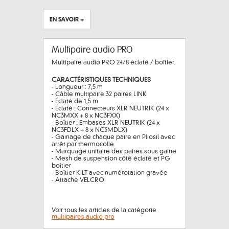
EN SAVOIR +
Multipaire audio PRO
Multipaire audio PRO 24/8 éclaté / boîtier.
CARACTÉRISTIQUES TECHNIQUES
- Longueur : 7,5 m
- Câble multipaire 32 paires LINK
- Éclaté de 1,5 m
- Éclaté : Connecteurs XLR NEUTRIK (24 x
NC3MXX + 8 x NC3FXX)
- Boîtier : Embases XLR NEUTRIK (24 x
NC3FDLX + 8 x NC3MDLX)
- Gainage de chaque paire en Pliosil avec
arrêt par thermocolle
- Marquage unitaire des paires sous gaine
- Mesh de suspension côté éclaté et PG
boîtier
- Boîtier KILT avec numérotation gravée
- Attache VELCRO
Voir tous les articles de la catégorie
multipaires audio pro