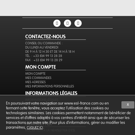
CONTACTEZ-NOUS
CONSEIL OU COMMANDE :
DU LUNDI AU VENDREDI
DE 9 H À 12 H 30 ET DE 14 H À 18 H
TÉL. : +33 (0)4 99 13 28 28
FAX : +33 (0)4 99 13 28 29
MON COMPTE
MON COMPTE
MES COMMANDES
MES ADRESSES
MES INFORMATIONS PERSONNELLES
INFORMATIONS LÉGALES
INFORMATIONS LÉGALES
En poursuivant votre navigation sur www.esl-france.com ou en
CONDITIONS GÉNÉRALES DE VENTE
X
fermant cette fenêtre, vous acceptez l’utilisation des cookies ou
PROTECTION DES DONNÉES
EXPÉDITION ET RETOURS
technologies similaires. Les cookies permettent notamment de bénéficier de
PAIEMENT SÉCURISÉ
services et d'offres adaptés à vos centres d'intérêt ainsi que de sécuriser les
transactions sur notre site. Pour plus d'informations, gérer ou modifier les
NEWSLETTER
paramètres,
.
CLIQUEZ ICI
INSCRIPTION À LA NEWSLETTER D'ESL