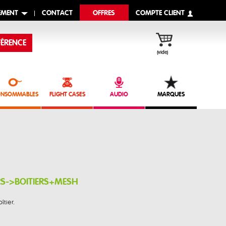
EMENT
CONTACT
OFFRES
COMPTE CLIENT
ÉRENCE
(vide)
NSOMMABLES
FLIGHT CASES
AUDIO
MARQUES
RS->BOITIERS+MESH
îtier.