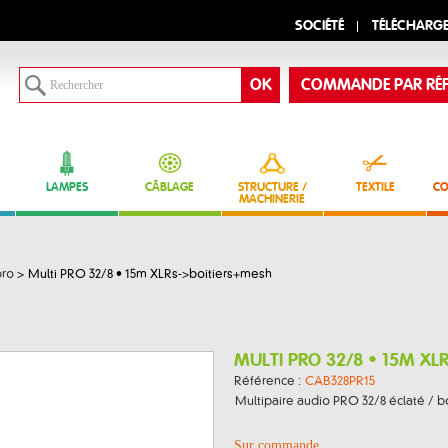
SOCIÉTÉ
TÉLÉCHARG
COMMANDE PAR RÉF
LAMPES
CÂBLAGE
STRUCTURE /
TEXTILE
CO
MACHINERIE
pro
>
Multi PRO 32/8 • 15m XLRs->boitiers+mesh
MULTI PRO 32/8 • 15M XL
Référence :
CAB328PR15
Multipaire audio PRO 32/8 éclaté / bo
Sur commande