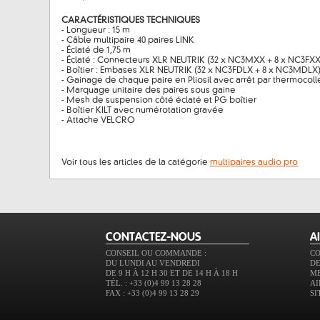
CARACTÉRISTIQUES TECHNIQUES
- Longueur : 15 m
- Câble multipaire 40 paires LINK
- Éclaté de 1,75 m
- Éclaté : Connecteurs XLR NEUTRIK (32 x NC3MXX + 8 x NC3FXX
- Boîtier : Embases XLR NEUTRIK (32 x NC3FDLX + 8 x NC3MDLX
- Gainage de chaque paire en Pliosil avec arrêt par thermocoll
- Marquage unitaire des paires sous gaine
- Mesh de suspension côté éclaté et PG boîtier
- Boîtier KILT avec numérotation gravée
- Attache VELCRO
Voir tous les articles de la catégorie
multipaires audio pro
CONTACTEZ-NOUS
A
CONSEIL OU COMMANDE :
C
DU LUNDI AU VENDREDI
DE
DE 9 H À 12 H 30 ET DE 14 H À 18 H
M
TÉL. : +33 (0)4 99 13 28 28
AI
FAX : +33 (0)4 99 13 28 29
SI