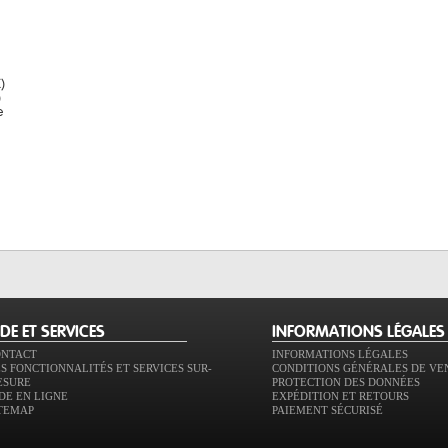
)
)
e
IDE ET SERVICES
INFORMATIONS LÉGALES
ONTACT
INFORMATIONS LÉGALES
S FONCTIONNALITÉS ET SERVICES SUR-
CONDITIONS GÉNÉRALES DE VE
ESURE
PROTECTION DES DONNÉES
DE EN LIGNE
EXPÉDITION ET RETOURS
TEMAP
PAIEMENT SÉCURISÉ