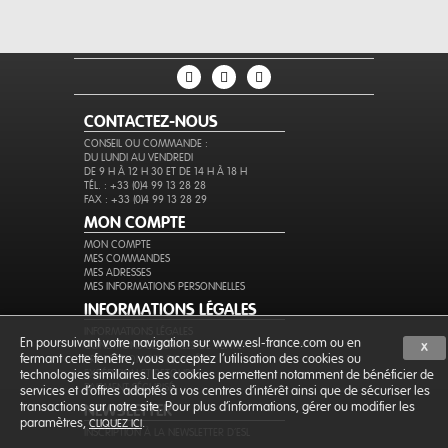
CONTACTEZ-NOUS
CONSEIL OU COMMANDE :
DU LUNDI AU VENDREDI
DE 9 H À 12 H 30 ET DE 14 H À 18 H
TÉL. : +33 (0)4 99 13 28 28
FAX : +33 (0)4 99 13 28 29
MON COMPTE
MON COMPTE
MES COMMANDES
MES ADRESSES
MES INFORMATIONS PERSONNELLES
INFORMATIONS LÉGALES
INFORMATIONS LÉGALES
En poursuivant votre navigation sur www.esl-france.com ou en
CONDITIONS GÉNÉRALES DE VENTE
X
fermant cette fenêtre, vous acceptez l’utilisation des cookies ou
PROTECTION DES DONNÉES
EXPÉDITION ET RETOURS
technologies similaires. Les cookies permettent notamment de bénéficier de
PAIEMENT SÉCURISÉ
services et d'offres adaptés à vos centres d'intérêt ainsi que de sécuriser les
transactions sur notre site. Pour plus d'informations, gérer ou modifier les
NEWSLETTER
paramètres,
.
CLIQUEZ ICI
INSCRIPTION À LA NEWSLETTER D'ESL