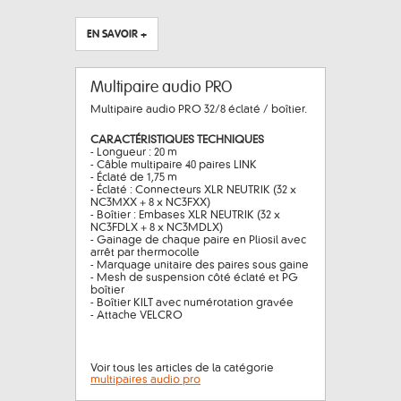
EN SAVOIR +
Multipaire audio PRO
Multipaire audio PRO 32/8 éclaté / boîtier.
CARACTÉRISTIQUES TECHNIQUES
- Longueur : 20 m
- Câble multipaire 40 paires LINK
- Éclaté de 1,75 m
- Éclaté : Connecteurs XLR NEUTRIK (32 x
NC3MXX + 8 x NC3FXX)
- Boîtier : Embases XLR NEUTRIK (32 x
NC3FDLX + 8 x NC3MDLX)
- Gainage de chaque paire en Pliosil avec
arrêt par thermocolle
- Marquage unitaire des paires sous gaine
- Mesh de suspension côté éclaté et PG
boîtier
- Boîtier KILT avec numérotation gravée
- Attache VELCRO
Voir tous les articles de la catégorie
multipaires audio pro