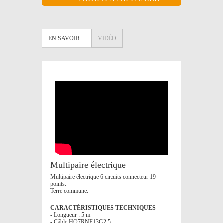
EN SAVOIR +
VIDÉO
Multipaire électrique
Multipaire électrique 6 circuits connecteur 19
points.
Terre commune.
CARACTÉRISTIQUES TECHNIQUES
- Longueur : 5 m
- Câble HO7RNF13G2,5