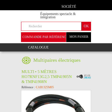
SOCIÉTÉ
Équipements spectacle &
intégration
COMMANDE PAR RÉFÉRENCE
MON PANIER
+
CATALOGUE
Multipaires électriques
MULTI • 5 MÈTRES
HO7RNF13G2,5 TMP41905N
& TMP41908N
Référence :
CAB1325M05