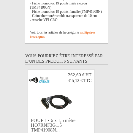
- Fiche monobloc 19 points mâle à écrou
(TMP41905N)
- Fiche monobloc 19 points femelle (TMP41908N)
- Gaine thermorétractable transparente de 10 cm
- Attache VELCRO
Voir tous les articles de la catégorie
multipaires
électriques
VOUS POURRIEZ ÊTRE INTERESSÉ PAR
L’UN DES PRODUITS SUIVANTS
262,60 €
HT
315,12 €
TTC
FOUET • 6 x 1,5 mètre
FOUET • 
HO7RNF3G1,5
HO7RNF
TMP41908N...
TMP4190