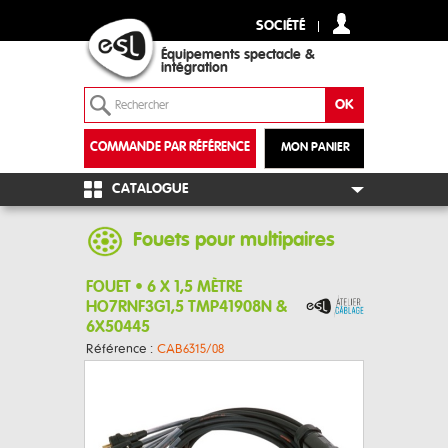
SOCIÉTÉ
Équipements spectacle &
intégration
COMMANDE PAR RÉFÉRENCE
MON PANIER
+
CATALOGUE
Fouets pour multipaires
FOUET • 6 X 1,5 MÈTRE
HO7RNF3G1,5 TMP41908N &
6X50445
Référence :
CAB6315/08