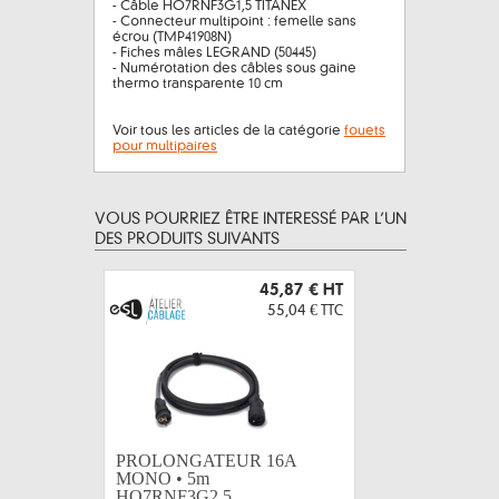
- Câble HO7RNF3G1,5 TITANEX
- Connecteur multipoint : femelle sans
écrou (TMP41908N)
- Fiches mâles LEGRAND (50445)
- Numérotation des câbles sous gaine
thermo transparente 10 cm
Voir tous les articles de la catégorie
fouets
pour multipaires
VOUS POURRIEZ ÊTRE INTERESSÉ PAR L’UN
DES PRODUITS SUIVANTS
45,87 €
HT
55,04 €
TTC
PROLONGATEUR 16A
PROLON
MONO • 5m
MONO •
HO7RNF3G2,5...
HO7RNF3