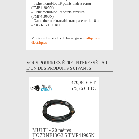
- Fiche monobloc 19 points mâle à écrou
(TMP41905N)
- Fiche monobloc 19 points femelles
(TMP41908N)
- Gaine thermorétractable transparente de 10 cm
- Attache VELCRO
Voir tous les articles de la catégorie
multipaires
électriques
VOUS POURRIEZ ÊTRE INTERESSÉ PAR
L’UN DES PRODUITS SUIVANTS
479,80 €
HT
575,76 €
TTC
MULTI • 20 mètres
MULTI • 
HO7RNF13G2,5 TMP41905N
HO7RNF1