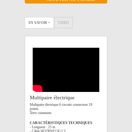
EN SAVOIR +
VIDÉO
Multipaire électrique
Multipaire électrique 6 circuits connecteur 19
points.
Terre commune.
CARACTÉRISTIQUES TECHNIQUES
- Longueur : 25 m
- Câble HO7RNF13G2,5