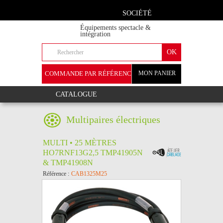
SOCIÉTÉ
Équipements spectacle &
intégration
COMMANDE PAR RÉFÉRENCE
MON PANIER
+
CATALOGUE
Multipaires électriques
MULTI • 25 MÈTRES
HO7RNF13G2,5 TMP41905N
& TMP41908N
Référence :
CAB1325M25