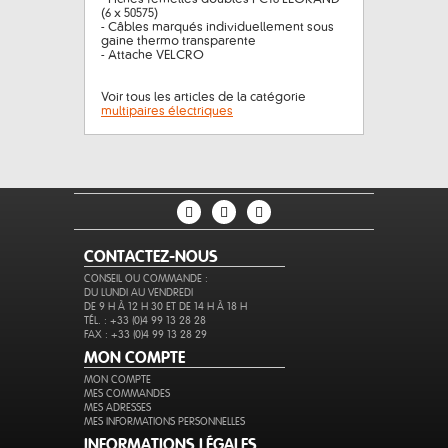
(6 x 50575)
- Câbles marqués individuellement sous
gaine thermo transparente
- Attache VELCRO
Voir tous les articles de la catégorie
multipaires électriques
CONTACTEZ-NOUS
CONSEIL OU COMMANDE :
DU LUNDI AU VENDREDI
DE 9 H À 12 H 30 ET DE 14 H À 18 H
TÉL. : +33 (0)4 99 13 28 28
FAX : +33 (0)4 99 13 28 29
MON COMPTE
MON COMPTE
MES COMMANDES
MES ADRESSES
MES INFORMATIONS PERSONNELLES
INFORMATIONS LÉGALES