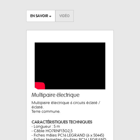
EN SAVOIR +
VIDÉO
Multipaire électrique
Multipaire électrique 6 circuits éclaté /
éclaté.
Terre commune.
CARACTÉRISTIQUES TECHNIQUES
- Longueur : 5 m
- Câble HO7RNF13G2,5
- Fiches mâles PC16 LEGRAND (6 x 50445)
- Fiches femelles doubles PC16 LEGRAND