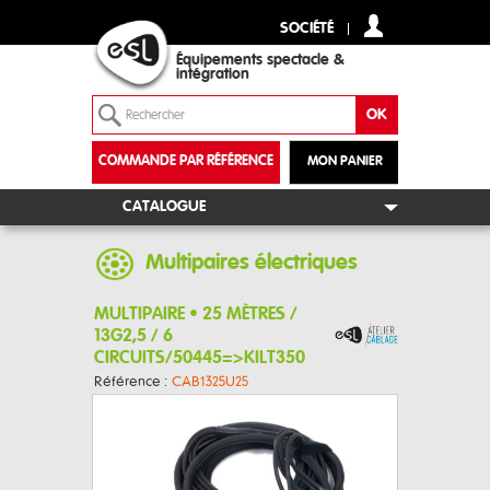
SOCIÉTÉ
Équipements spectacle &
intégration
COMMANDE PAR RÉFÉRENCE
MON PANIER
+
CATALOGUE
Multipaires électriques
MULTIPAIRE • 25 MÈTRES /
13G2,5 / 6
CIRCUITS/50445=>KILT350
Référence :
CAB1325U25