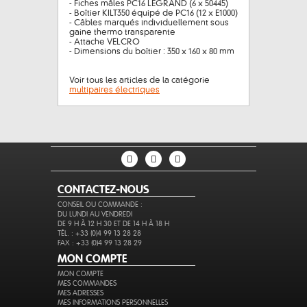
- Fiches mâles PC16 LEGRAND (6 x 50445)
- Boîtier KILT350 équipé de PC16 (12 x E1000)
- Câbles marqués individuellement sous
gaine thermo transparente
- Attache VELCRO
- Dimensions du boîtier : 350 x 160 x 80 mm
Voir tous les articles de la catégorie
multipaires électriques
CONTACTEZ-NOUS
CONSEIL OU COMMANDE :
DU LUNDI AU VENDREDI
DE 9 H À 12 H 30 ET DE 14 H À 18 H
TÉL. : +33 (0)4 99 13 28 28
FAX : +33 (0)4 99 13 28 29
MON COMPTE
MON COMPTE
MES COMMANDES
MES ADRESSES
MES INFORMATIONS PERSONNELLES