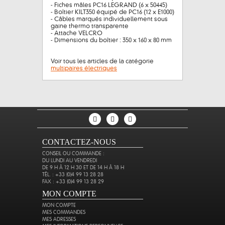
- Fiches mâles PC16 LEGRAND (6 x 50445)
- Boîtier KILT350 équipé de PC16 (12 x E1000)
- Câbles marqués individuellement sous
gaine thermo transparente
- Attache VELCRO
- Dimensions du boîtier : 350 x 160 x 80 mm
Voir tous les articles de la catégorie
multipaires électriques
CONTACTEZ-NOUS
CONSEIL OU COMMANDE :
DU LUNDI AU VENDREDI
DE 9 H À 12 H 30 ET DE 14 H À 18 H
TÉL. : +33 (0)4 99 13 28 28
FAX : +33 (0)4 99 13 28 29
MON COMPTE
MON COMPTE
MES COMMANDES
MES ADRESSES