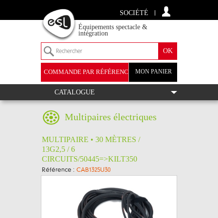
SOCIÉTÉ
Équipements spectacle &
intégration
COMMANDE PAR RÉFÉRENCE
MON PANIER
+
CATALOGUE
Multipaires électriques
MULTIPAIRE • 30 MÈTRES /
13G2,5 / 6
CIRCUITS/50445=>KILT350
Référence :
CAB1325U30